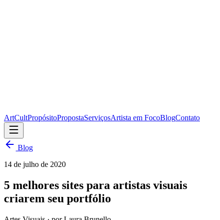
ArtCult
Propósito
Proposta
Serviços
Artista em Foco
Blog
Contato
Blog
14 de julho de 2020
5 melhores sites para artistas visuais
criarem seu portfólio
Artes Visuais
· por Laura Brunello