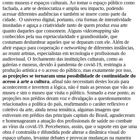
como museus e espaços culturais.
Ao tomar o espaço público como
fachada, a arte se democratiza e amplia seu impacto, podendo
acessar diferentes audiências e também se insere como parte da
cidade.
O universo digital, portanto, cria formas de interatividade
inusitadas e aguça a criatividade tanto de quem produz essa arte
quanto daqueles que consomem. Alguns
videomapping
são
conhecidos pela sua espetacularidade e grandiosidade, que
costumam deslumbrar aqueles que se deparam com ele. Além de
abrir espaço para cooperação e
networking
de diferentes instâncias,
ao reunir artistas, especialistas em tecnologia e profissionais do
audiovisual.
O fechamento das instituições culturais, como as
galerias e museus, devido à pandemia de covid-19, restringiu a
produção artística e o acesso do público, mas exatamente por isso,
as projeções se tornaram uma possibilidade de continuidade do
acesso à arte a cultura
, afinal não necessitam destes locais para
acontecerem e invertem a lógica, não é mais as pessoas que vão ao
museu e sim o museu que visita o público.
Somado a esse ponto, as
projeções nos prédios deram voz e divulgação a questionamentos
relacionados a política do país, reafirmando o caráter reflexivo e
coletivo da arte, ainda nessa temática, algumas imagens que
estiveram em prédios das principais capitais do Brasil, agradeceram
e homenagearam a atuação dos profissionais de saúde no combate
ao vírus da covid-19.
Percebemos, assim, que o suporte em que uma
obra é construída e difundida pode alterar a dinâmica visual do
espaço urbano, levantar debates e provocar mudanças na maneira