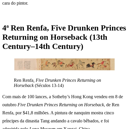
cara do pintor.
4ª Ren Renfa, Five Drunken Princes
Returning on Horseback (13th
Century–14th Century)
Ren Renfa
, Five Drunken Princes Returning on
Horseback
(Séculos 13-14)
Com mais de 100 lances, a Sotheby’s Hong Kong vendeu em 8 de
outubro
Five Drunken Princes Returning on Horseback
, de Ren
Renfa, por $41,8 milhões. A pintura de nanquim mostra cinco
príncipes da dinastia Tang andando a cavalo bêbados, e foi
adquirida pelo
Long Museum
em Xangai, China.