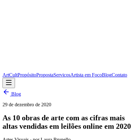
ArtCult
Propósito
Proposta
Serviços
Artista em Foco
Blog
Contato
Blog
29 de dezembro de 2020
As 10 obras de arte com as cifras mais
altas vendidas em leilões online em 2020
Artes Visuais
· por Laura Brunello