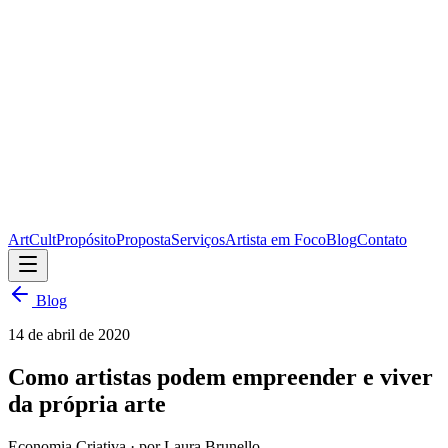
ArtCult
Propósito
Proposta
Serviços
Artista em Foco
Blog
Contato
Blog
14 de abril de 2020
Como artistas podem empreender e viver
da própria arte
Economia Criativa
· por Laura Brunello