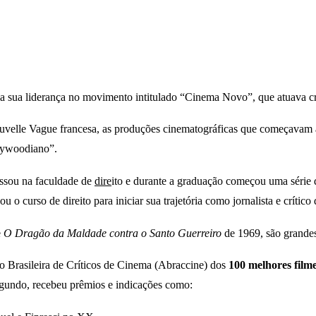
la sua liderança no movimento intitulado “Cinema Novo”, que atuava cr
Nouvelle Vague francesa, as produções cinematográficas que começavam a
llywoodiano”.
essou na faculdade de
dire
ito e durante a graduação começou uma série 
o curso de direito para iniciar sua trajetória como jornalista e crítico
e
O Dragão da Maldade contra o Santo Guerreiro
de 1969, são grandes 
ão Brasileira de Críticos de Cinema (Abraccine) dos
100 melhores filme
segundo, recebeu prêmios e indicações como: