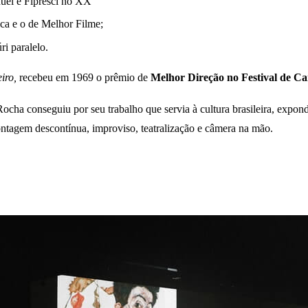
ñuel e Fipresci no XX
ica e o de Melhor Filme;
i paralelo.
iro,
recebeu em 1969 o prêmio de
Melhor Direção no Festival de C
cha conseguiu por seu trabalho que servia à cultura brasileira, expondo 
ontagem descontínua, improviso, teatralização e câmera na mão.