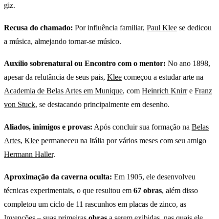
giz.
Recusa do chamado:
Por influência familiar,
Paul Klee
se dedicou
a música, almejando tornar-se músico.
Auxílio sobrenatural ou Encontro com o mentor:
No ano 1898,
apesar da relutância de seus pais,
Klee
começou a estudar arte na
Academia de Belas Artes em Munique
, com
Heinrich Knirr
e
Franz
von Stuck
, se destacando principalmente em desenho.
Aliados, inimigos e provas:
Após concluir sua formação na
Belas
Artes
,
Klee
permaneceu na Itália por vários meses com seu amigo
Hermann Haller
.
Aproximação da caverna oculta:
Em 1905, ele desenvolveu
técnicas experimentais, o que resultou em
67 obras
, além disso
completou um ciclo de 11 rascunhos em placas de zinco, as
Invenções – suas primeiras
obras
a serem exibidas, nas quais ele