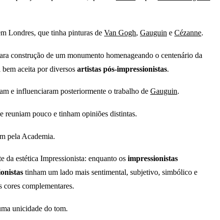
em Londres, que tinha pinturas de
Van Gogh
,
Gauguin
e
Cézanne
.
ara construção de um monumento homenageando o centenário da
oi bem aceita por diversos
artistas pós-impressionistas
.
ram e influenciaram posteriormente o trabalho de
Gauguin
.
se reuniam pouco e tinham opiniões distintas.
nem pela Academia.
 da estética Impressionista: enquanto os
impressionistas
onistas
tinham um lado mais sentimental, subjetivo, simbólico e
as cores complementares.
uma unicidade do tom.