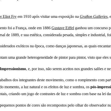
r Eliot Fry
em 1910 após visitar uma exposição na
Grafton Galleries
, 
mento foi a França, onde em 1886
Gustave Eiffel
ganhou um concurso p
al de 1889, e sua estética, considerada pesada, simples e industrial, f
nsiderados exóticos na época, como danças japonesas, as quais encanta
entam uma grande heterogeneidade de pintor para pintor, visto que eles 
Impressionismo
, e, por isso, não serem aceitos nos grandes salões e 
rabalhos dos integrantes deste movimento, como o rompimento com parte
do momento, a luz natural e os efeitos de luz e sombra, os
pós-impressi
tais, criando um jogo de contrastes de luz e sombra com base na lei d
 pequenos pontos de cores são recompostos pelo olhar do observador n