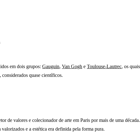
s
didos em dois grupos:
Gauguin
,
Van Gogh
e
Toulouse-Lautrec
, os quai
considerados quase científicos.
tor de valores e colecionador de arte em Paris por mais de uma déca
valorizados e a estética era definida pela forma pura.