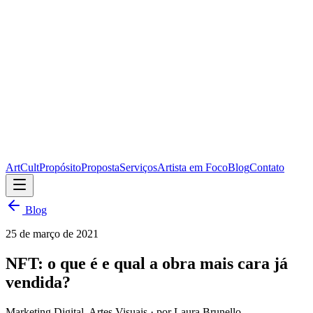
ArtCult
Propósito
Proposta
Serviços
Artista em Foco
Blog
Contato
Blog
25 de março de 2021
NFT: o que é e qual a obra mais cara já
vendida?
Marketing Digital, Artes Visuais
· por Laura Brunello