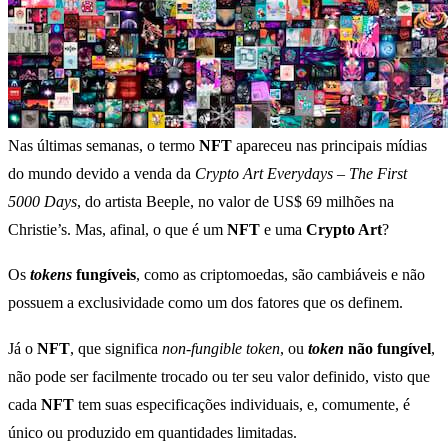
Nas últimas semanas, o termo
NFT
apareceu nas principais mídias
do mundo devido a venda da
Crypto Art Everydays – The First
5000 Days
, do artista Beeple, no valor de US$ 69 milhões na
Christie’s. Mas, afinal, o que é um
NFT
e uma
Crypto Art
?
Os
tokens
fungíveis
, como as criptomoedas, são cambiáveis e não
possuem a exclusividade como um dos fatores que os definem.
Já o
NFT
, que significa
non-fungible token
, ou
token
não fungível
,
não pode ser facilmente trocado ou ter seu valor definido, visto que
cada
NFT
tem suas especificações individuais, e, comumente, é
único ou produzido em quantidades limitadas.