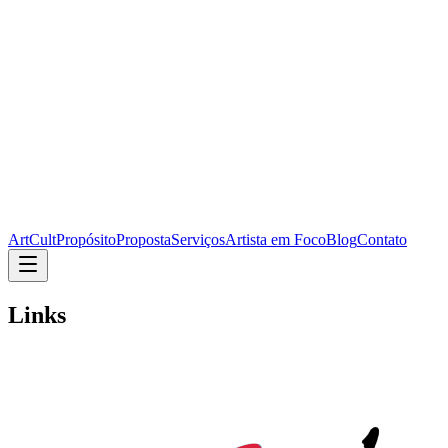
ArtCult
Propósito
Proposta
Serviços
Artista em Foco
Blog
Contato
Links