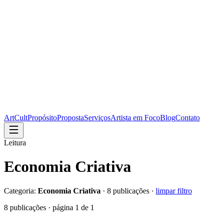
ArtCult
Propósito
Proposta
Serviços
Artista em Foco
Blog
Contato
Leitura
Economia Criativa
Categoria:
Economia Criativa
·
8
publicações ·
limpar filtro
8
publicações · página
1
de
1