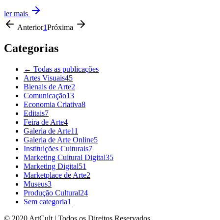
ler mais
Anterior
1
Próxima
Categorias
← Todas as publicações
Artes Visuais
45
Bienais de Arte
2
Comunicação
13
Economia Criativa
8
Editais
7
Feira de Arte
4
Galeria de Arte
11
Galeria de Arte Online
5
Instituições Culturais
7
Marketing Cultural Digital
35
Marketing Digital
51
Marketplace de Arte
2
Museus
3
Produção Cultural
24
Sem categoria
1
© 2020 ArtCult | Todos os Direitos Reservados