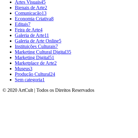
Artes Visuais
45
Bienais de Arte
2
Comunicação
13
Economia Criativa
8
Editais
7
Feira de Arte
4
Galeria de Arte
11
Galeria de Arte Online
5
Instituições Culturais
7
Marketing Cultural Digital
35
Marketing Digital
51
Marketplace de Arte
2
Museus
3
Produção Cultural
24
Sem categoria
1
© 2020 ArtCult | Todos os Direitos Reservados