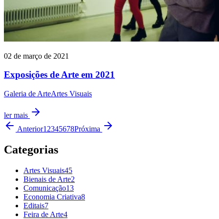
02 de março de 2021
Exposições de Arte em 2021
Galeria de Arte
Artes Visuais
ler mais
Anterior
1
2
3
4
5
6
7
8
Próxima
Categorias
Artes Visuais
45
Bienais de Arte
2
Comunicação
13
Economia Criativa
8
Editais
7
Feira de Arte
4