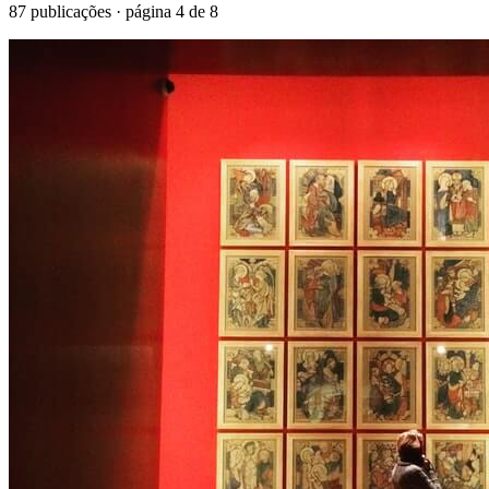
87
publicações · página
4
de
8