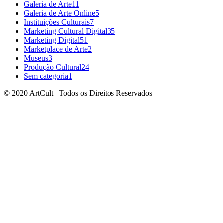
Galeria de Arte
11
Galeria de Arte Online
5
Instituições Culturais
7
Marketing Cultural Digital
35
Marketing Digital
51
Marketplace de Arte
2
Museus
3
Produção Cultural
24
Sem categoria
1
© 2020 ArtCult | Todos os Direitos Reservados