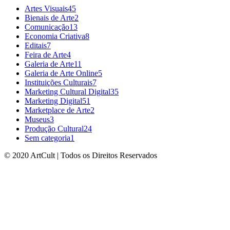
Artes Visuais
45
Bienais de Arte
2
Comunicação
13
Economia Criativa
8
Editais
7
Feira de Arte
4
Galeria de Arte
11
Galeria de Arte Online
5
Instituições Culturais
7
Marketing Cultural Digital
35
Marketing Digital
51
Marketplace de Arte
2
Museus
3
Produção Cultural
24
Sem categoria
1
© 2020 ArtCult | Todos os Direitos Reservados