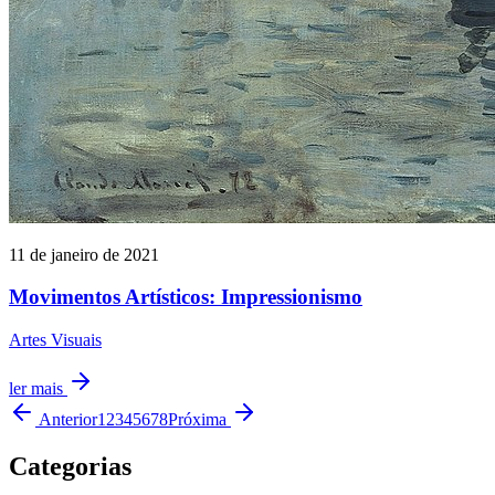
11 de janeiro de 2021
Movimentos Artísticos: Impressionismo
Artes Visuais
ler mais
Anterior
1
2
3
4
5
6
7
8
Próxima
Categorias