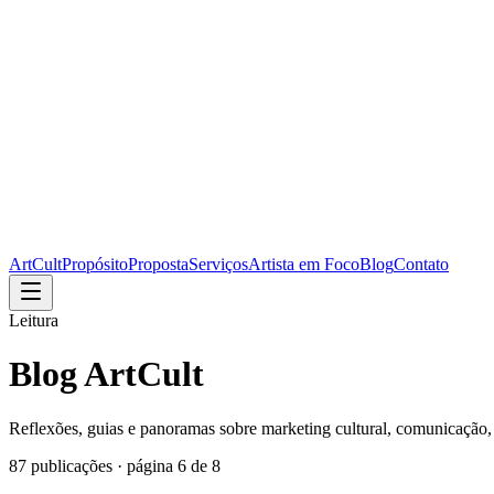
ArtCult
Propósito
Proposta
Serviços
Artista em Foco
Blog
Contato
Leitura
Blog ArtCult
Reflexões, guias e panoramas sobre marketing cultural, comunicação, 
87
publicações · página
6
de
8