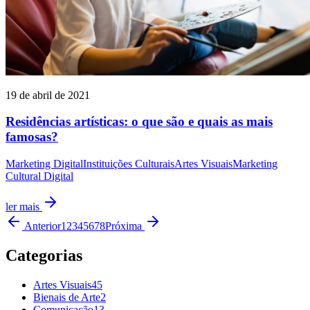
19 de abril de 2021
Residências artísticas: o que são e quais as mais
famosas?
Marketing Digital
Instituições Culturais
Artes Visuais
Marketing
Cultural Digital
ler mais
Anterior
1
2
3
4
5
6
7
8
Próxima
Categorias
Artes Visuais
45
Bienais de Arte
2
Comunicação
13