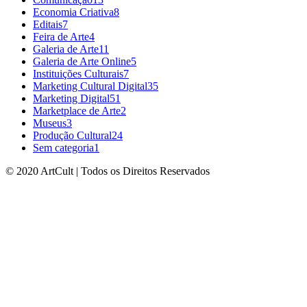
Economia Criativa
8
Editais
7
Feira de Arte
4
Galeria de Arte
11
Galeria de Arte Online
5
Instituições Culturais
7
Marketing Cultural Digital
35
Marketing Digital
51
Marketplace de Arte
2
Museus
3
Produção Cultural
24
Sem categoria
1
© 2020 ArtCult | Todos os Direitos Reservados